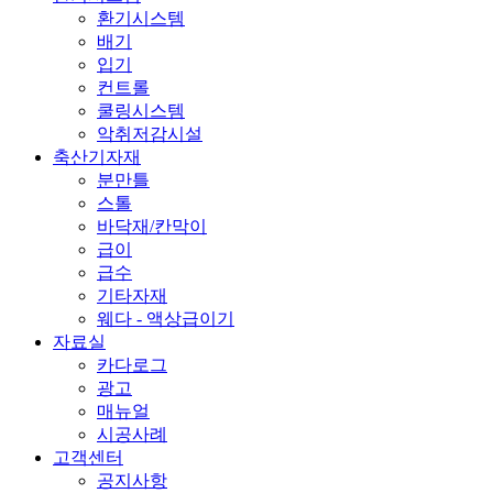
환기시스템
배기
입기
컨트롤
쿨링시스템
악취저감시설
축산기자재
분만틀
스톨
바닥재/칸막이
급이
급수
기타자재
웨다 - 액상급이기
자료실
카다로그
광고
매뉴얼
시공사례
고객센터
공지사항